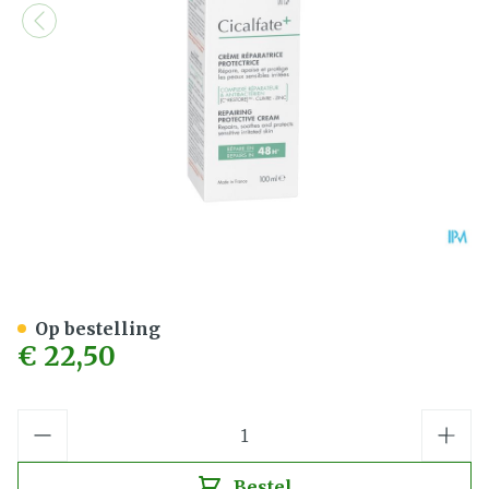
Avene Cicalfate+creme 10
Op bestelling
€ 22,50
Aantal
Bestel