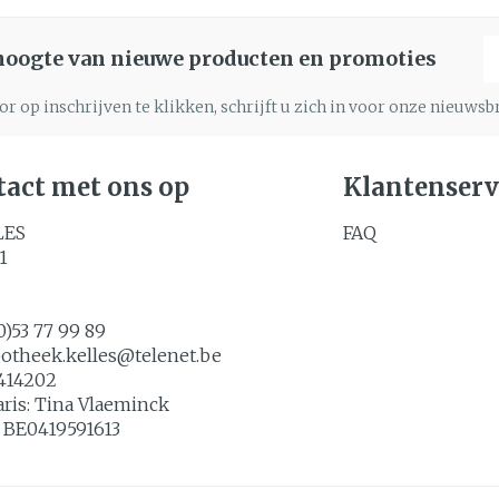
E
 hoogte van nieuwe producten en promoties
r op inschrijven te klikken, schrijft u zich in voor onze nieuws
act met ons op
Klantenserv
LES
FAQ
1
0)53 77 99 89
potheek.kelles@
telenet.be
414202
aris:
Tina Vlaeminck
:
BE0419591613