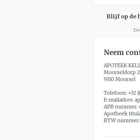
Blijf op de
Doo
Neem cont
APOTEEK KEL
Moorseldorp 2
9310
Moorsel
Telefoon:
+32 (
E-mailadres:
a
APB nummer:
Apotheek titul
BTW nummer