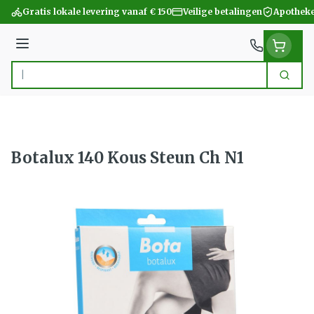
Ga naar de inhoud
Gratis lokale levering vanaf € 150
Veilige betalingen
Apotheke
Menu
Zoek
Product, merk, categorie...
Botalux 140 Kous Steun Ch N1