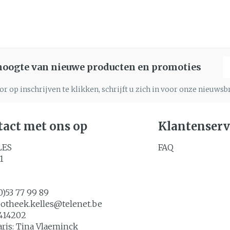
E
 hoogte van nieuwe producten en promoties
r op inschrijven te klikken, schrijft u zich in voor onze nieuws
act met ons op
Klantenserv
LES
FAQ
1
0)53 77 99 89
potheek.kelles@
telenet.be
414202
aris:
Tina Vlaeminck