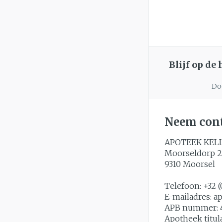
Blijf op de
Doo
Neem cont
APOTEEK KEL
Moorseldorp 2
9310
Moorsel
Telefoon:
+32 (
E-mailadres:
a
APB nummer:
Apotheek titul