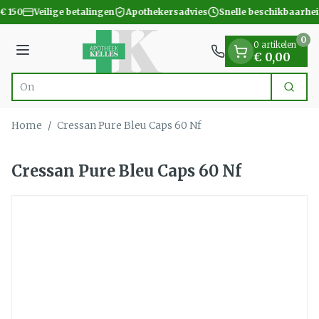
Dia 1 van 1
Ga naar de inhoud
€ 150
Veilige betalingen
Apothekersadvies
Snelle beschikbaarhei
0
0 artikelen
Menu
€ 0,00
Zoek
Product, merk, categorie...
Home
/
Cressan Pure Bleu Caps 60 Nf
Cressan Pure Bleu Caps 60 Nf