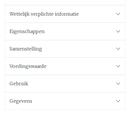
Wettelijk verplichte informatie
Eigenschappen
Samenstelling
Voedingswaarde
per dagdosis (3
Gebruik
caps)
Gevriesdroogde wilde
Gegevens
1125 mg
bosbes
CNK
4629549
waarvan anthocyanen
105 mg
Organisaties
Cressana