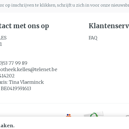
r op inschrijven te klikken, schrijft u zich in voor onze nieuws
act met ons op
Klantenserv
LES
FAQ
1
0)53 77 99 89
potheek.kelles@
telenet.be
414202
aris:
Tina Vlaeminck
:
BE0419591613
maken.