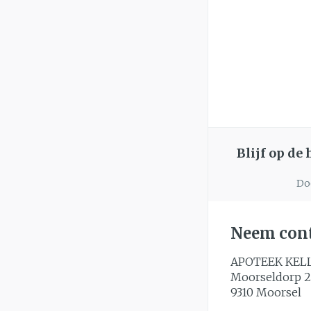
slijmhoest
Handhygiëne
Batterijen
Massagebalsem e
Manicure & ped
Toebehoren
Hormonaal ste
Steriel materiaal
Mond
Droge mond
Elektrische tan
Blijf op de
Interdentaal - fl
Doo
Kunstgebit
Toon meer
Neem cont
APOTEEK KEL
Moorseldorp 2
9310
Moorsel