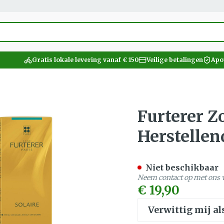
 categorie...
Gratis lokale levering vanaf € 150
Veilige betalingen
Apo
an Schoonheid, verzorging en hygiëne
an Dieet, voeding en vitamines
van Zwangerschap en kinderen
n Vitaliteit 50+
van Natuur geneeskunde
an Thuiszorg en EHBO
an Dieren en insecten
van Geneesmiddelen
e
len
Neus
Vitamines en
Kinderen
Wondzorg
Zonneb
Diabete
Dieren
Mineral
vaten
Zicht
Oliën
Kat
Gynaecologie
Spieren
Kruide
supplementen
tonica
er Zon Shampoo Nutri Herst
Furterer 
rzorging en hygiëne categorie
arren
er
ingerie
Spray
Luizen
Vilt
Aftersu
Bloedgl
Hond
Vitamine A
Mineral
Herstelle
 en
Tanden
Handschoenen
Lippen
Teststri
Kat
ng en -
Seksualiteit
Gemmotherapie
Duiven en vogels
Urinewegen
Steunk
Licht- 
Antioxydanten - detox
Vitamin
Ogen
en vitamines categorie
ging
inaties
Verzorging en hygiëne
Wondhelend
Zonneb
Overige
Andere 
ctenbeten
Aminozuren
y & gel
s en
Niet beschikbaar
upplementen
Oogspoeling
Vitamines en supplementen
Brandwonden
Voorber
Naalden 
Huid
en kinderen categorie
Neem contact op met ons v
Pijn en koorts
Calcium
Snurken
Oligo-elementen
Wondzorg
Zware 
Fytothe
Gemoed
Oogdruppels
Toon meer
Toon meer
Toon m
Toon m
€ 19,90
lsel
incet
Toon meer
Ontsmet
baby - kinderen
ategorie
Creme - gel
Verwittig mij al
Schimm
EHBO
Hygiën
Stoma
Nagels en hoeven
Droge ogen
Vlooien