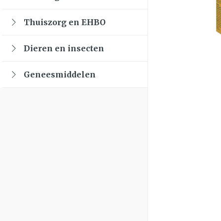
Lever, galblaas 
Lichaamsverz
Toon submenu voor Natuur genees
Sokken
Thee, Kruidenth
Fopspenen en ac
Braken
Thuiszorg en EHBO
Bad en douche
Babyvoeding
Luiers
Toon submenu voor Thuiszorg en 
Laxeermiddelen
Lingerie
Honden
Deodorant
Sportvoeding
Tandjes
Dieren en insecten
Toon meer
BH's
Zeer droge, geïr
Toon submenu voor Dieren en inse
Specifieke voed
Voeding - melk
en huidproblem
Zwangerschapsl
Geneesmiddelen
Toon meer
Toon meer
Aambeien
Toon submenu voor Geneesmiddele
Ontharen en epi
Toon meer
Incontinentie
Ademhalingsst
Onderleggers
Lippen
Luierbroekje
Voedend
Inlegverband
Hoest
Koortsblazen
Incontinentiesli
Droge hoest
Toon meer
Handen
Diepzittende sl
Combinatie drog
Handverzorging
Thuiszorg