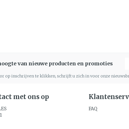
Nagels
Toon m
Make-up
n inhalatie
gebruik
Nagellak
Aerosoltherapie en
icure
Allergie
zuurstof
Oor
Eyeliner
Kalk- en schimmelnagels
lsel
Aerosol toestellen
Mascara
Nagelbijten
Aerosol accessoires
Anti tumor middelen
Oogsch
Nagelversterkend
Zuurstof
Toon m
Toon meer
denborstels
E
 hoogte van nieuwe producten en promoties
os
Snurke
Supplementen
r op inschrijven te klikken, schrijft u zich in voor onze nieuws
act met ons op
Klantenserv
LES
FAQ
1