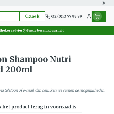
Overs
Zoek
+32 (0)53 77 99 89
Klant menu
thekersadvies
Snelle beschikbaarheid
escherming
s
voeding
en, vitaminen en
Seksualiteit en intieme
Naalden en spuiten
Neus
 en gewrichten
nthee
Pillendozen
Plantaardige olie
Oren
hygiene
ellend 200ml
Zon Shampoo Nutri
n
ucosemeter
Spuiten
Tabletten
en
Condooms en anticonceptie
nd 200ml
ps en naalden
Oplossing voor injectie
Neussprays en -druppels
ousen
en warmtetherapie
Batterijen
Homeopathie
Ogen
en
Intiem welzijn
ank
 diabetes producten
dieren
Naalden
Intieme verzorging
Mond en keel
eiding zon
voor insulinespuiten
Naalden voor insulinepen -
ia telefoon of e-mail, dan bekijken we samen de mogelijkheden.
benen
rapie
Massage
Mond, muil of snavel
pennaalden
 en stress
eer
eer
Zuigtabletten
ten en desinfecteren
Toon meer
Toon meer
Spray - oplossing
s het product terug in voorraad is
els
e
Vacht, huid of pluimen
 en teken