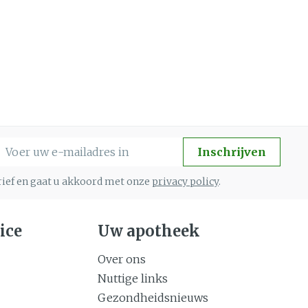
Gemengde huid
eer
Buik
 penselen en
Diverse geneesmiddelen
Toon meer
svoorwerpen
Arm
 - oogpotlood
Elleboog
Zelfbruiner
Haar
Enkel en voet
aduw
Toon meer
Scheren
eer
-mail adres
Inschrijven
n
CBD
brief en gaat u akkoord met onze
privacy policy
.
ice
Uw apotheek
Over ons
Nuttige links
Gezondheidsnieuws