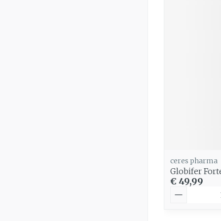
ceres pharma
Globifer For
€ 49,99
Aantal