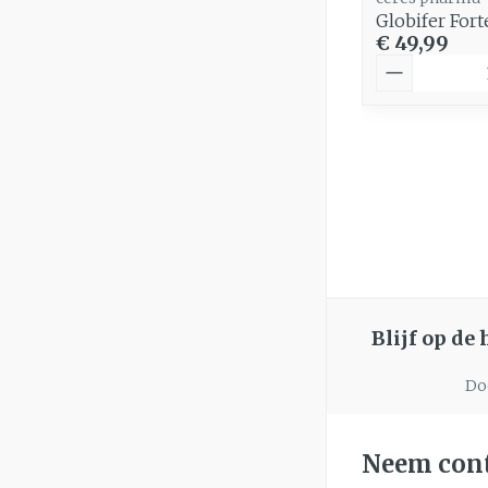
Globifer For
€ 49,99
Aantal
Blijf op de
Doo
Neem cont