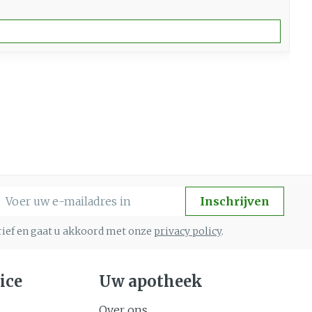
standelijk vermogen door ijzergebrek
-mail adres
Inschrijven
brief en gaat u akkoord met onze
privacy policy
.
ice
Uw apotheek
Over ons