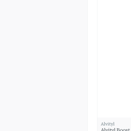
Alvityl
Alvityl Boos