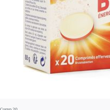
In IJ
B12, vitamine C en
energieleverend 
3. Verminderde we
t Comp 20