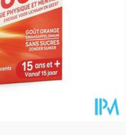
ZER PLATINUM zitten bovendien ook vitamine
koper, die ook bijdragen tot een normaal
metabolisme.
erstand door ijzergebrek