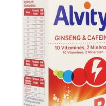
3 mcg
Dieetbeperkinge
1,65 mg
Behoud
valt dat IJZER PL
elementair ijzer, 
vitaminen B6, B9 e
aanmaak van rode 
alsook vitamine B
van ijzer en tot d
vitamine C dat de
2. Energiegebrek 
bijdrage tot het z
energieleverend 