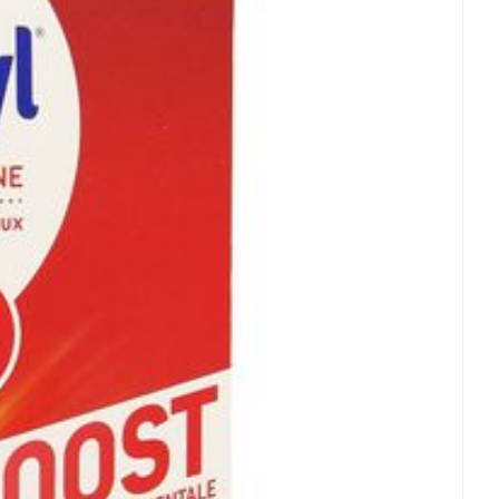
vitamine B12 (als methylcobalamine, 120 % RI*)
n
Glutenvrij, Lactosevrij, Suikervrij, Vegan
koper (o.v.v. kopergluconaat, 165 % RI*)
Kamertemperatuur (15°C - 25°C)
Op te merken
ATINUM naast een dagdosis van
28 mg
aangevoerd via ijzerbisglycinaat, ook nog de
n B12 bevat, die eveneens bijdragen tot de
bloedcellen uit stamcellen in het beenmerg,
2 die bijdraagttot het normale metabolisme
e instandhouding van de rode bloedcellen en
 ijzeropname bevordert.
en vermoeidheid door ijzergebrek: door de
uurstoftransport én het normaal
metabolisme