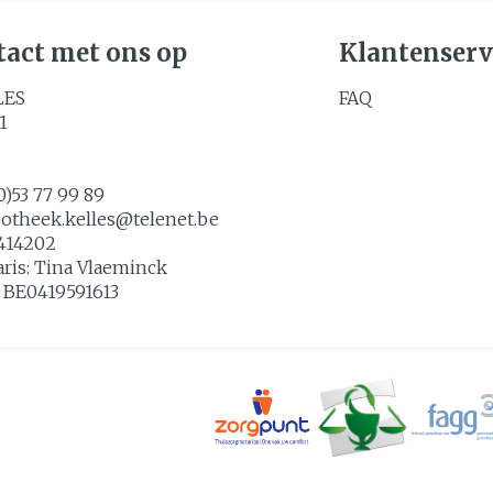
act met ons op
Klantenserv
LES
FAQ
1
0)53 77 99 89
potheek.kelles@
telenet.be
414202
aris:
Tina Vlaeminck
:
BE0419591613