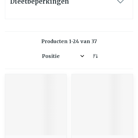
Dieetbeperkingen
filter
Producten
1
-
24
van
37
Sorteer op: