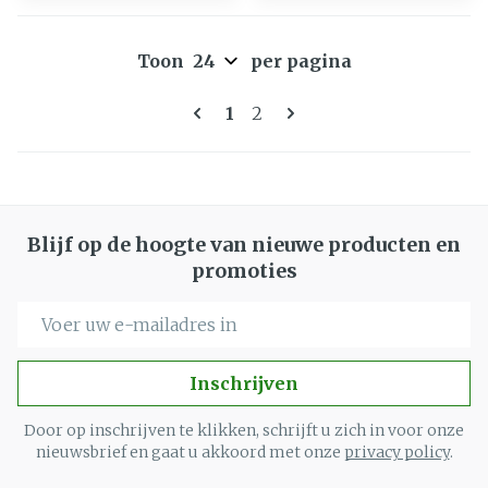
Toon
per pagina
Pagina's
U lees momenteel pagina
Pagina
1
2
Blijf op de hoogte van nieuwe producten en
promoties
E-mail adres
Inschrijven
Door op inschrijven te klikken, schrijft u zich in voor onze
nieuwsbrief en gaat u akkoord met onze
privacy policy
.