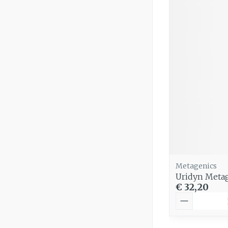
Metagenics
Uridyn Meta
€ 32,20
Aantal