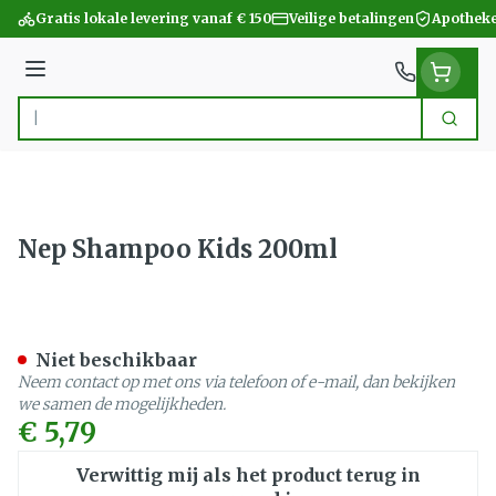
Ga naar de inhoud
Gratis lokale levering vanaf € 150
Veilige betalingen
Apotheke
Menu
Zoek
Product, merk, categorie...
Nep Shampoo Kids 200ml
Nep Shampoo Kids 200ml
Niet beschikbaar
Neem contact op met ons via telefoon of e-mail, dan bekijken
we samen de mogelijkheden.
€ 5,79
Verwittig mij als het product terug in