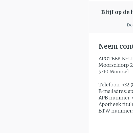
slijmhoest
Handhygiëne
Blijf op de
Batterijen
Massagebalsem e
Manicure & ped
Toebehoren
Doo
Hormonaal ste
Steriel materiaal
Mond
Neem cont
Droge mond
APOTEEK KEL
Elektrische tan
Moorseldorp 2
Interdentaal - fl
9310
Moorsel
Kunstgebit
Telefoon:
+32 (
Toon meer
E-mailadres:
a
APB nummer:
Apotheek titul
BTW nummer