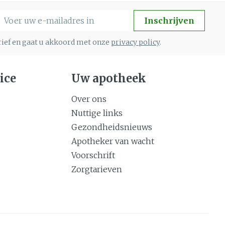
Gemengde huid
eer
Buik
-mail adres
 penselen en
Diverse geneesmiddelen
Toon meer
Inschrijven
svoorwerpen
Arm
brief en gaat u akkoord met onze
privacy policy
.
 - oogpotlood
Elleboog
Zelfbruiner
Haar
Enkel en voet
ice
Uw apotheek
aduw
Toon meer
Scheren
eer
Over ons
Nuttige links
n
Gezondheidsnieuws
CBD
Apotheker van wacht
Voorschrift
Zorgtarieven