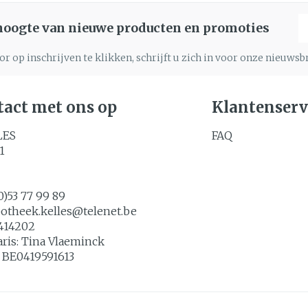
Nagels
Toon m
E
Make-up
 hoogte van nieuwe producten en promoties
n inhalatie
gebruik
Nagellak
Aerosoltherapie en
icure
Allergie
zuurstof
Oor
r op inschrijven te klikken, schrijft u zich in voor onze nieuws
Eyeliner
Kalk- en schimmelnagels
lsel
Aerosol toestellen
Mascara
Nagelbijten
Aerosol accessoires
Anti tumor middelen
act met ons op
Klantenserv
Oogsch
Nagelversterkend
Zuurstof
Toon m
Toon meer
LES
FAQ
denborstels
1
os
Snurke
Supplementen
0)53 77 99 89
potheek.kelles@
telenet.be
414202
aris:
Tina Vlaeminck
:
BE0419591613