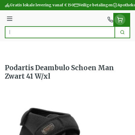
Ga naar de inhoud
Gratis lokale levering vanaf € 150
Veilige betalingen
Apotheke
Menu
Zoek
Product, merk, categorie...
Podartis Deambulo Schoen Man
Zwart 41 W/xl