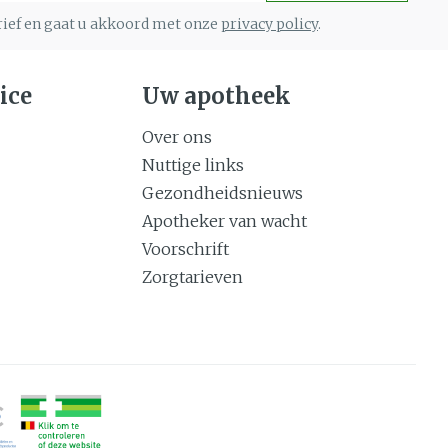
Gemengde huid
eer
brief en gaat u akkoord met onze
Buik
privacy policy
.
 penselen en
Diverse geneesmiddelen
Toon meer
svoorwerpen
Arm
 - oogpotlood
ice
Uw apotheek
Elleboog
Zelfbruiner
Haar
Enkel en voet
Over ons
aduw
Toon meer
Nuttige links
Scheren
eer
Gezondheidsnieuws
Apotheker van wacht
Voorschrift
n
CBD
Zorgtarieven