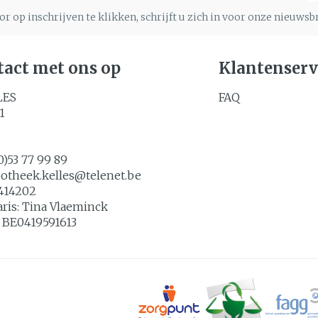
Nagels
Toon m
r op inschrijven te klikken, schrijft u zich in voor onze nieuws
Make-up
n inhalatie
gebruik
Nagellak
Aerosoltherapie en
icure
Allergie
zuurstof
Oor
Eyeliner
Kalk- en schimmelnagels
act met ons op
Klantenserv
lsel
Aerosol toestellen
Mascara
Nagelbijten
LES
FAQ
Aerosol accessoires
Anti tumor middelen
Oogsch
Nagelversterkend
1
Zuurstof
Toon m
Toon meer
denborstels
0)53 77 99 89
os
potheek.kelles@
telenet.be
Snurke
Supplementen
414202
aris:
Tina Vlaeminck
:
BE0419591613