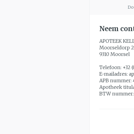
slijmhoest
Doo
Handhygiëne
Batterijen
Massagebalsem e
Manicure & ped
Toebehoren
Neem cont
Hormonaal ste
Steriel materiaal
Mond
APOTEEK KEL
Moorseldorp 2
Droge mond
9310
Moorsel
Elektrische tan
Telefoon:
+32 (
Interdentaal - fl
E-mailadres:
a
Kunstgebit
APB nummer:
Apotheek titul
Toon meer
BTW nummer