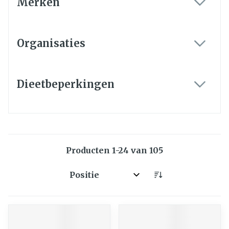
Merken
filter
Organisaties
filter
Dieetbeperkingen
filter
Producten
1
-
24
van
105
Sorteer op: