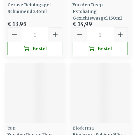
Cerave Reiningsgel
Yun Acn Deep
Schuimend 236ml
Exfoliating
Gezichtswasgel 150ml
€ 13,95
€ 14,99
Aantal
Aantal
Bestel
Bestel
Yun
Bioderma
Yun Acn Repair Ther.
Bioderma Sebium H2o