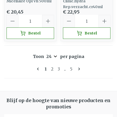
Micellaire Opl Vh 500ml
Clinic.hydra
Rep.verzacht.cr40ml
€ 20,45
€ 22,95
Aantal
Aantal
Bestel
Bestel
Toon
per pagina
Pagina's
U lees momenteel pagina
Pagina
Pagina
Pagina
1
2
3
...
5
Blijf op de hoogte van nieuwe producten en
promoties
E-mail adres