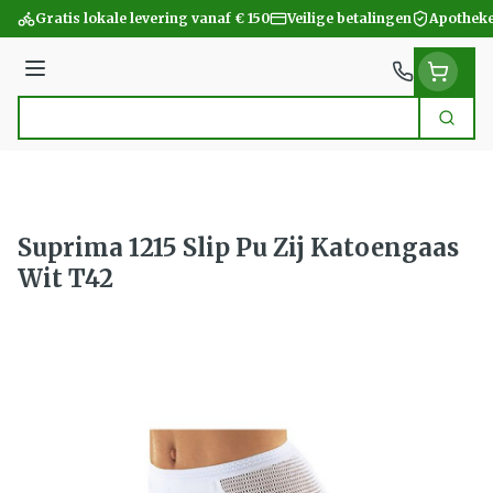
Ga naar de inhoud
Gratis lokale levering vanaf € 150
Veilige betalingen
Apotheke
Menu
Zoek
Product, merk, categorie...
Suprima 1215 Slip Pu Zij Katoengaas
Wit T42