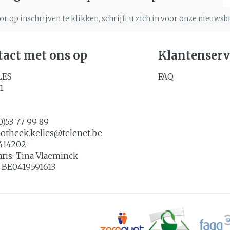
r op inschrijven te klikken, schrijft u zich in voor onze nieuws
act met ons op
Klantenserv
LES
FAQ
1
0)53 77 99 89
potheek.kelles@
telenet.be
414202
aris:
Tina Vlaeminck
:
BE0419591613