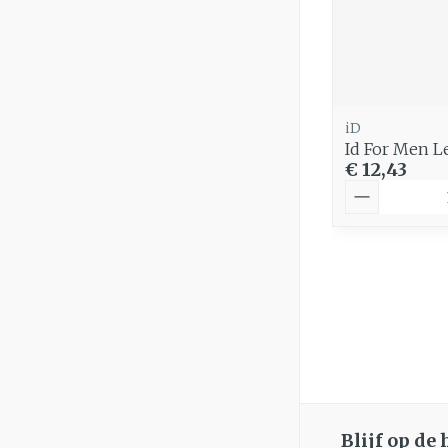
iD
Id For Men L
€ 12,43
Aantal
Blijf op de