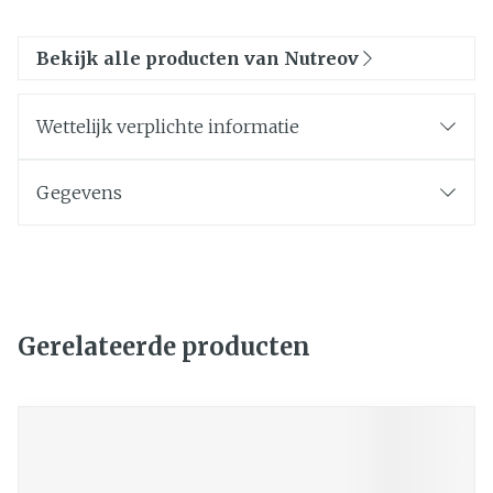
Bekijk alle producten van Nutreov
Wettelijk verplichte informatie
Gegevens
Gerelateerde producten
Navigeren door de elementen van de carrousel is mogelij
Druk om carrousel over te slaan
Druk op om naar carrouselnavigatie te gaan