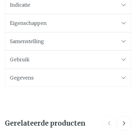
Indicatie
Eigenschappen
Vanaf 12 jaar
Samenstelling
Gebruik
Gegevens
CNK
4794756
Organisaties
L'oréal Belgilux
Gerelateerde producten
Merken
Vichy