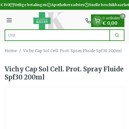
Dia 1 van 1
Ga naar de inhoud
€ 150
Veilige betalingen
Apothekersadvies
Snelle beschikbaarhe
0
0 artikelen
Menu
€ 0,00
Zoek
Product, merk, categorie...
Home
/
Vichy Cap Sol Cell. Prot. Spray Fluide Spf30 200ml
Vichy Cap Sol Cell. Prot. Spray Fluide
Spf30 200ml