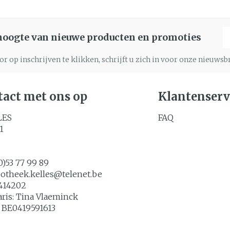
E
 hoogte van nieuwe producten en promoties
r op inschrijven te klikken, schrijft u zich in voor onze nieuws
act met ons op
Klantenserv
LES
FAQ
1
0)53 77 99 89
potheek.kelles@
telenet.be
414202
aris:
Tina Vlaeminck
:
BE0419591613