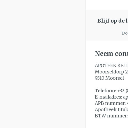
Blijf op de
Doo
Neem cont
APOTEEK KEL
Moorseldorp 2
9310
Moorsel
Telefoon:
+32 (
E-mailadres:
a
APB nummer:
Apotheek titul
BTW nummer