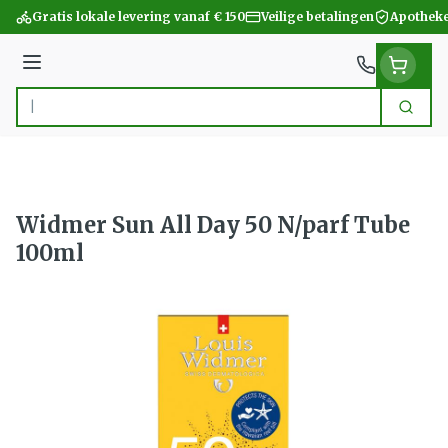
Ga naar de inhoud
Gratis lokale levering vanaf € 150
Veilige betalingen
Apotheke
Menu
Zoek
Product, merk, categorie...
Widmer Sun All Day 50 N/parf Tube
100ml