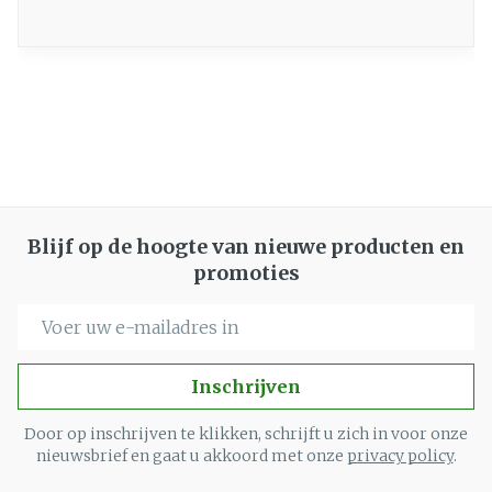
die gevolgen hangt af van de concentratie en
de samenstelling van de vervuilende stoffen in
de lucht, hoe lang je eraan wordt blootgesteld,
welke activiteiten je uitoefent tijdens de
blootstelling en hoe gevoelig je ervoor bent.
Blijf op de hoogte van nieuwe producten en
promoties
E-mail adres
Inschrijven
Door op inschrijven te klikken, schrijft u zich in voor onze
nieuwsbrief en gaat u akkoord met onze
privacy policy
.