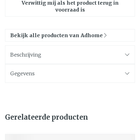
Verwittig mij als het product terug in
voorraad is
Bekijk alle producten van Adhome
Beschrijving
Gegevens
Gerelateerde producten
Navigeren door de elementen van de carrousel is mogelij
Druk om carrousel over te slaan
Druk op om naar carrouselnavigatie te gaan