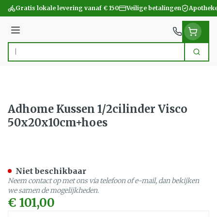
Ga naar de inhoud
Gratis lokale levering vanaf € 150
Veilige betalingen
Apotheke
Menu
Zoek
Product, merk, categorie...
Adhome Kussen 1/2cilinder Visco
50x20x10cm+hoes
Adhome Kussen 1/2cilinde
Niet beschikbaar
Neem contact op met ons via telefoon of e-mail, dan bekijken
we samen de mogelijkheden.
€ 101,00