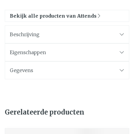
Bekijk alle producten van Attends
Beschrijving
Eigenschappen
Gegevens
Gerelateerde producten
Navigeren door de elementen van de carrousel is mogelij
Druk om carrousel over te slaan
Druk op om naar carrouselnavigatie te gaan