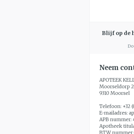
Blijf op de
Doo
Neem cont
APOTEEK KEL
Moorseldorp 2
9310
Moorsel
Telefoon:
+32 (
E-mailadres:
a
APB nummer:
Apotheek titul
BTW nummer