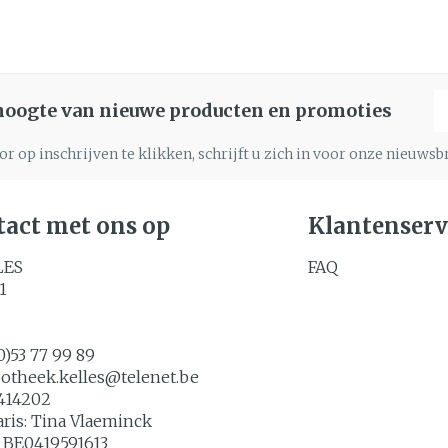
E
 hoogte van nieuwe producten en promoties
r op inschrijven te klikken, schrijft u zich in voor onze nieuws
act met ons op
Klantenserv
LES
FAQ
1
0)53 77 99 89
potheek.kelles@
telenet.be
414202
aris:
Tina Vlaeminck
:
BE0419591613