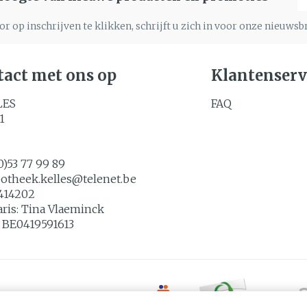
r op inschrijven te klikken, schrijft u zich in voor onze nieuws
act met ons op
Klantenserv
LES
FAQ
1
0)53 77 99 89
potheek.kelles@
telenet.be
414202
aris:
Tina Vlaeminck
:
BE0419591613