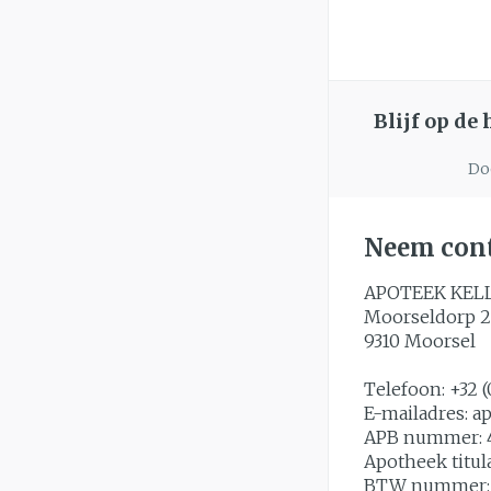
Blijf op de
Doo
Neem cont
APOTEEK KEL
Moorseldorp 2
9310
Moorsel
Telefoon:
+32 (
E-mailadres:
a
APB nummer:
Apotheek titul
BTW nummer