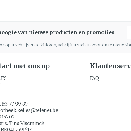
E
 hoogte van nieuwe producten en promoties
r op inschrijven te klikken, schrijft u zich in voor onze nieuws
act met ons op
Klantenserv
LES
FAQ
1
0)53 77 99 89
potheek.kelles@
telenet.be
414202
aris:
Tina Vlaeminck
:
BE0419591613