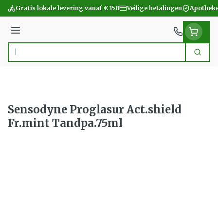
Ga naar de inhoud
Gratis lokale levering vanaf € 150
Veilige betalingen
Apotheke
Menu
Zoek
Product, merk, categorie...
Sensodyne Proglasur Act.shield
Fr.mint Tandpa.75ml