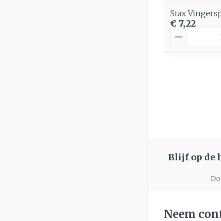
Stax Vingersp
€ 7,22
Aantal
Blijf op de
Doo
Neem cont