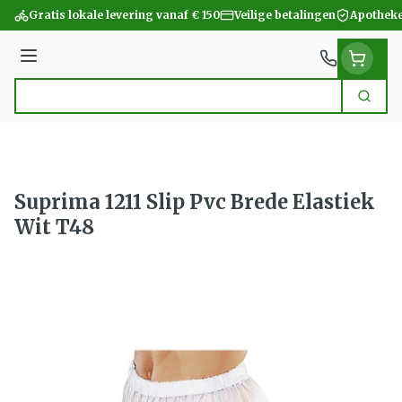
Ga naar de inhoud
Gratis lokale levering vanaf € 150
Veilige betalingen
Apotheke
Menu
Zoek
Product, merk, categorie...
Suprima 1211 Slip Pvc Brede Elastiek
Wit T48