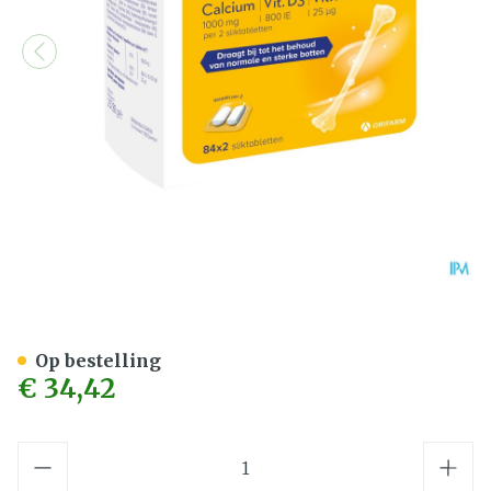
Steovit Calcium/vitd3/vi
Op bestelling
€ 34,42
Aantal