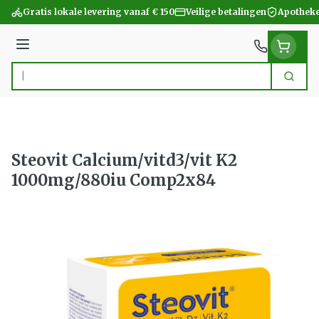
Ga naar de inhoud
Gratis lokale levering vanaf € 150
Veilige betalingen
Apotheke
Menu
Zoek
Product, merk, categorie...
Steovit Calcium/vitd3/vit K2
1000mg/880iu Comp2x84