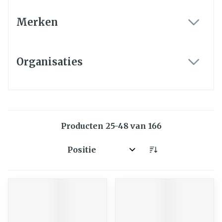
Merken
filter
Organisaties
filter
Producten
25
-
48
van
166
Sorteer op: