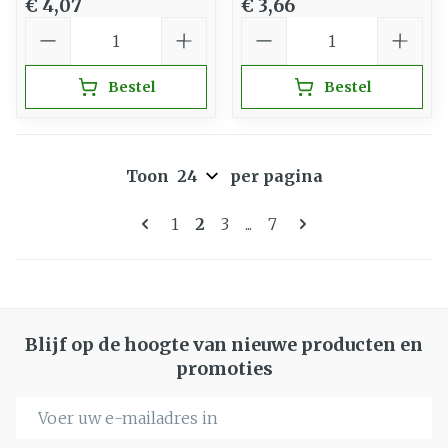
€ 4,07
€ 3,66
Aantal
Aantal
Bestel
Bestel
Toon
per pagina
Pagina's
U lees momenteel pagina
Pagina
Pagina
Pagina
1
2
3
...
7
Blijf op de hoogte van nieuwe producten en
promoties
E-mail adres