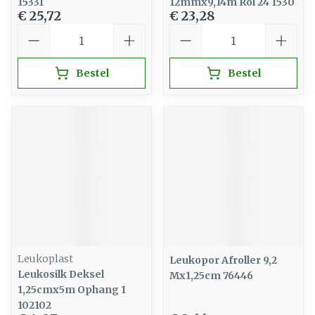
15331
12mmx9,14m Rol 24 1530
€ 25,72
€ 23,28
Aantal
Aantal
Bestel
Bestel
Leukoplast
Leukopor Afroller 9,2
Leukosilk Deksel
Mx1,25cm 76446
1,25cmx5m Ophang 1
102102