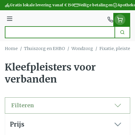
Ga naar de inhoud
Gratis lokale levering vanaf € 150
Veilige betalingen
Apotheke
Menu
Zoek
Product, merk, categorie...
Home
/
Thuiszorg en EHBO
/
Wondzorg
/
Fixatie, pleister
Kleefpleisters voor
verbanden
Filteren
Doorgaan naar productlijst
Prijs
filter