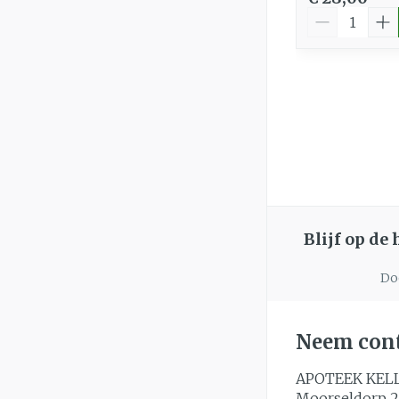
Aantal
Blijf op de
Doo
Neem cont
APOTEEK KEL
Moorseldorp 2