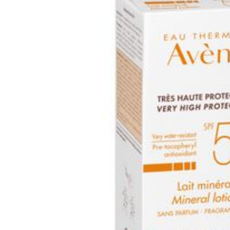
Hoeveelheid
150
Verpakking
Behoud
Kam