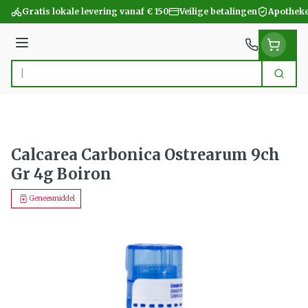
Ga naar de inhoud
Gratis lokale levering vanaf € 150
Veilige betalingen
Apotheke
Menu
Zoek
Product, merk, categorie...
Calcarea Carbonica Ostrearum 9ch
Gr 4g Boiron
Geneesmiddel