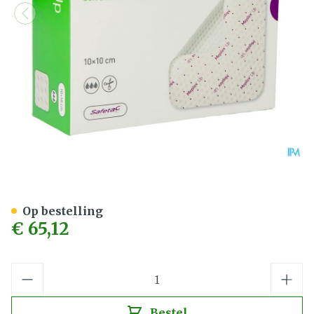
Mepilex Up 10x10cm 21215
Op bestelling
€ 65,12
Aantal
Bestel