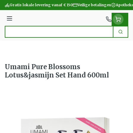
Ga naar de inhoud
Gratis lokale levering vanaf € 150
Veilige betalingen
Apotheke
Menu
Zoek
Product, merk, categorie...
Umami Pure Blossoms
Lotus&jasmijn Set Hand 600ml