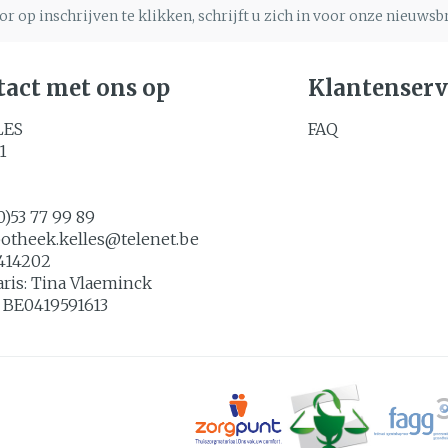
r op inschrijven te klikken, schrijft u zich in voor onze nieuws
act met ons op
Klantenserv
LES
FAQ
1
0)53 77 99 89
potheek.kelles@
telenet.be
414202
aris:
Tina Vlaeminck
:
BE0419591613