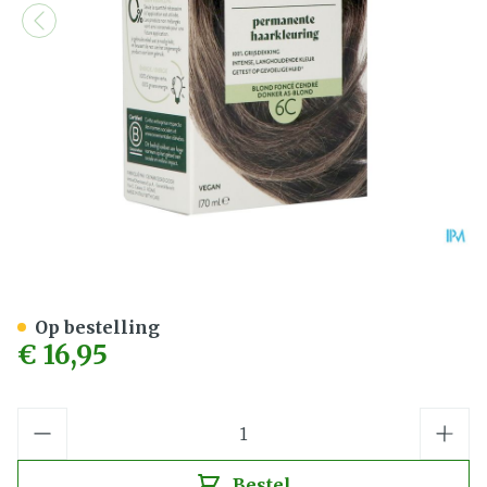
Herbatint 6c Donker As Bl
Op bestelling
€ 16,95
Aantal
Bestel