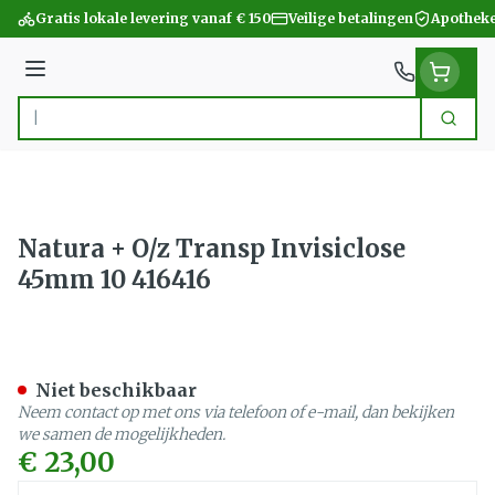
Ga naar de inhoud
Gratis lokale levering vanaf € 150
Veilige betalingen
Apotheke
Menu
Zoek
Product, merk, categorie...
Natura + O/z Transp Invisiclose
45mm 10 416416
Natura + O/z Transp Invis
Niet beschikbaar
Neem contact op met ons via telefoon of e-mail, dan bekijken
we samen de mogelijkheden.
€ 23,00