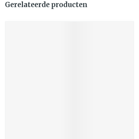
Gerelateerde producten
Navigeren door de elementen van de carrousel is mogelij
Druk om carrousel over te slaan
Druk op om naar carrouselnavigatie te gaan