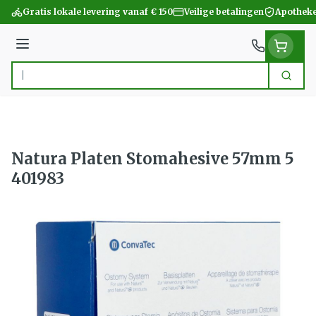
Ga naar de inhoud
Gratis lokale levering vanaf € 150
Veilige betalingen
Apotheke
Menu
Zoek
Product, merk, categorie...
Natura Platen Stomahesive 57mm 5
401983