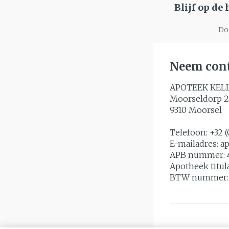
Blijf op de
Doo
Neem cont
APOTEEK KEL
Moorseldorp 2
9310
Moorsel
Telefoon:
+32 (
E-mailadres:
a
APB nummer:
Apotheek titul
BTW nummer