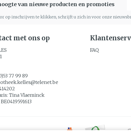
E
 hoogte van nieuwe producten en promoties
r op inschrijven te klikken, schrijft u zich in voor onze nieuws
act met ons op
Klantenserv
LES
FAQ
1
0)53 77 99 89
potheek.kelles@
telenet.be
414202
aris:
Tina Vlaeminck
:
BE0419591613