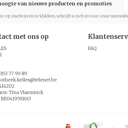
E
 hoogte van nieuwe producten en promoties
r op inschrijven te klikken, schrijft u zich in voor onze nieuws
act met ons op
Klantenserv
LES
FAQ
1
0)53 77 99 89
potheek.kelles@
telenet.be
414202
aris:
Tina Vlaeminck
:
BE0419591613