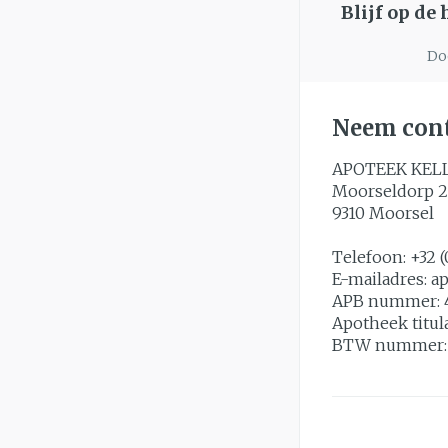
Blijf op de
Doo
Neem cont
APOTEEK KEL
Moorseldorp 2
9310
Moorsel
Telefoon:
+32 (
E-mailadres:
a
APB nummer:
Apotheek titul
BTW nummer